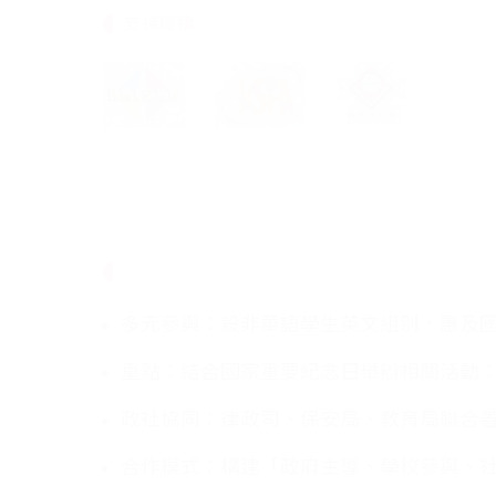
支持機構
多元參與：設非華語學生英文組別，惠及
重點：結合國家重要紀念日舉辦相關活動：
政社協同：律政司、保安局、教育局聯合
合作模式：構建「政府主導、學校參與、