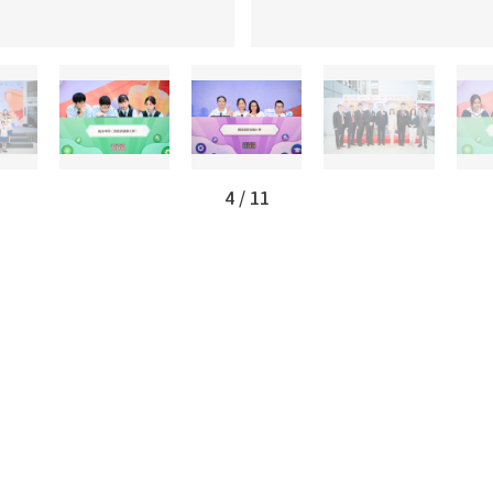
4
/
11