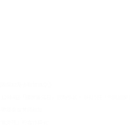
國際學校及少數族裔學生
12月4日「國家憲法日」啟動儀式、4月15日「全民國
善德基金會共同推進
社會支持」的合作模式