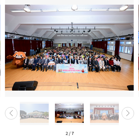
2
/
7