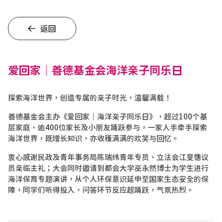
返回
爱回家｜善德基金会海洋亲子同乐日
探索海洋世界，创造专属的亲子时光，温馨满载！
善德基金会主办《爱回家｜海洋亲子同乐日》，超过100个基
层家庭、逾400位家长及小朋友踊跃参与，一家人手牵手探索
海洋世界，既增长知识，亦收穫满满的欢笑与回忆。
衷心感谢民政及青年事务局陈瑞纬青年专员、立法会江旻憓议
员亲临主礼；大会同时邀请到都会大学巫永然博士为学生进行
海洋保育专题演讲，从个人环保意识延申至国家生态安全的保
障，同学们听得投入，问答环节反应超踊跃，气氛热烈。