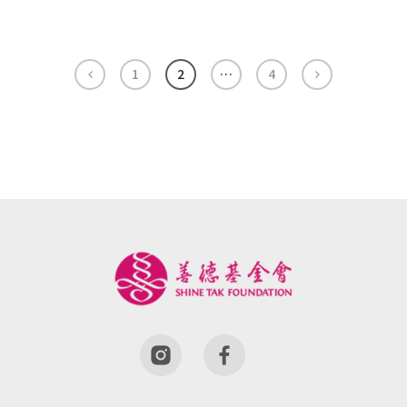
1
2
…
4